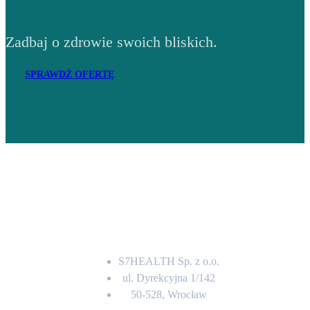
Zadbaj o zdrowie swoich bliskich.
SPRAWDŹ OFERTĘ
Adres
S7HEALTH Sp. z o.o.
ul. Dyrekcyjna 1/142
50-528, Wrocław