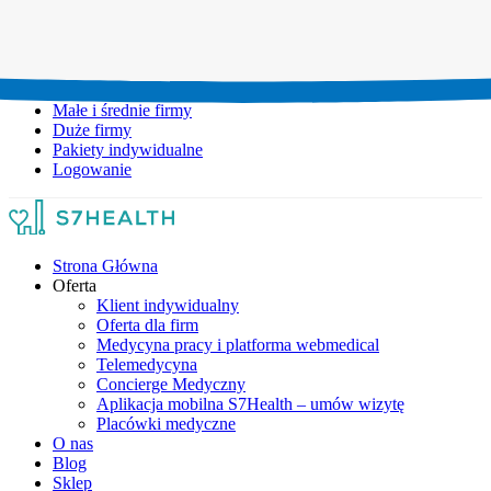
Umów wizytę:
+48 777 111 777
Infolinia czynna:
pon-pt: 8.00-20.00
Małe i średnie firmy
Duże firmy
Pakiety indywidualne
Logowanie
Strona Główna
Oferta
Klient indywidualny
Oferta dla firm
Medycyna pracy i platforma webmedical
Telemedycyna
Concierge Medyczny
Aplikacja mobilna S7Health – umów wizytę
Placówki medyczne
O nas
Blog
Sklep