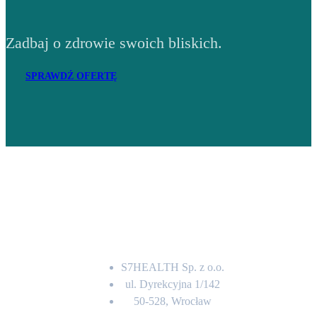
Zadbaj o zdrowie swoich bliskich.
SPRAWDŹ OFERTĘ
Adres
S7HEALTH Sp. z o.o.
ul. Dyrekcyjna 1/142
50-528, Wrocław