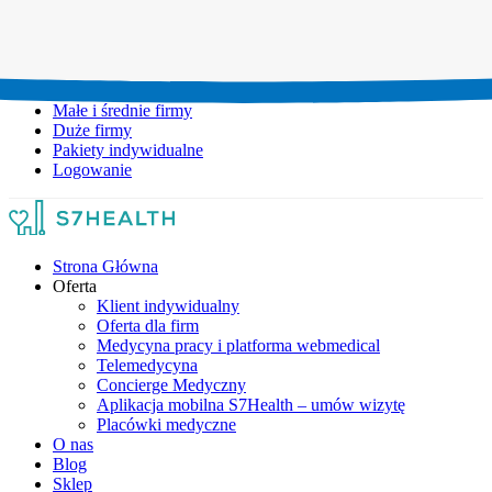
Umów wizytę:
+48 777 111 777
Infolinia czynna:
pon-pt: 8.00-20.00
Małe i średnie firmy
Duże firmy
Pakiety indywidualne
Logowanie
Strona Główna
Oferta
Klient indywidualny
Oferta dla firm
Medycyna pracy i platforma webmedical
Telemedycyna
Concierge Medyczny
Aplikacja mobilna S7Health – umów wizytę
Placówki medyczne
O nas
Blog
Sklep