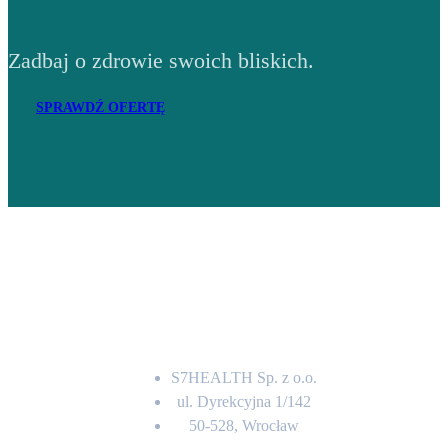
Zadbaj o zdrowie swoich bliskich.
SPRAWDŹ OFERTĘ
Adres
S7HEALTH Sp. z o.o.
ul. Dyrekcyjna 1/142
50-528, Wrocław