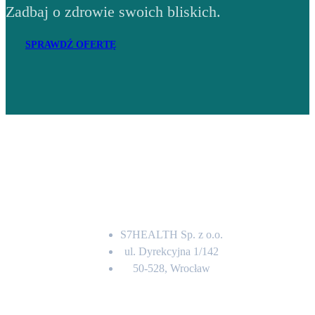
Zadbaj o zdrowie swoich bliskich.
SPRAWDŹ OFERTĘ
Adres
S7HEALTH Sp. z o.o.
ul. Dyrekcyjna 1/142
50-528, Wrocław