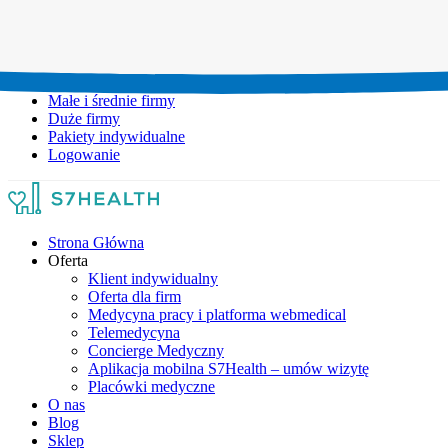
Umów wizytę:
+48 777 111 777
Infolinia czynna:
pon-pt: 8.00-20.00
Małe i średnie firmy
Duże firmy
Pakiety indywidualne
Logowanie
Strona Główna
Oferta
Klient indywidualny
Oferta dla firm
Medycyna pracy i platforma webmedical
Telemedycyna
Concierge Medyczny
Aplikacja mobilna S7Health – umów wizytę
Placówki medyczne
O nas
Blog
Sklep