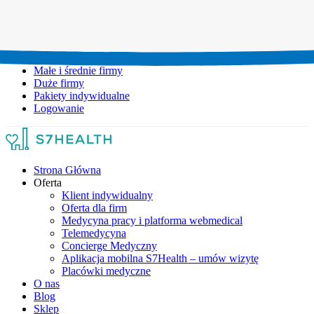
Umów wizytę:
+48 777 111 777
Infolinia czynna:
pon-pt: 8.00-20.00
Małe i średnie firmy
Duże firmy
Pakiety indywidualne
Logowanie
Strona Główna
Oferta
Klient indywidualny
Oferta dla firm
Medycyna pracy i platforma webmedical
Telemedycyna
Concierge Medyczny
Aplikacja mobilna S7Health – umów wizytę
Placówki medyczne
O nas
Blog
Sklep