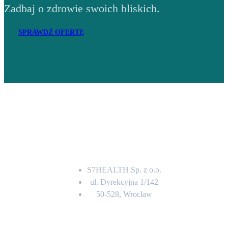
Zadbaj o zdrowie swoich bliskich.
SPRAWDŹ OFERTĘ
Adres
S7HEALTH Sp. z o.o.
ul. Dyrekcyjna 1/142
50-528, Wrocław