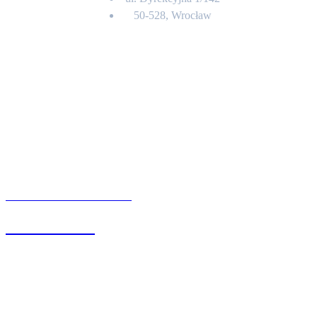
50-528, Wrocław
Kontakt
BIURO OBSŁUGI KLIENTA
71 342 88 41