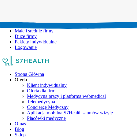
Umów wizytę:
+48 777 111 777
Infolinia czynna:
pon-pt: 8.00-20.00
Małe i średnie firmy
Duże firmy
Pakiety indywidualne
Logowanie
Strona Główna
Oferta
Klient indywidualny
Oferta dla firm
Medycyna pracy i platforma webmedical
Telemedycyna
Concierge Medyczny
Aplikacja mobilna S7Health – umów wizytę
Placówki medyczne
O nas
Blog
Sklep