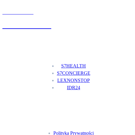
UMÓW WIZYTĘ
+48 777 111 777
Nasze usługi
S7HEALTH
S7CONCIERGE
LEXNONSTOP
IDR24
Menu
Polityka Prywatności