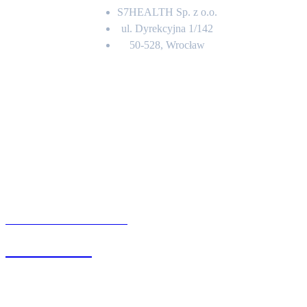
S7HEALTH Sp. z o.o.
ul. Dyrekcyjna 1/142
50-528, Wrocław
Kontakt
BIURO OBSŁUGI KLIENTA
71 342 88 41