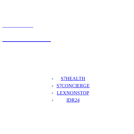
UMÓW WIZYTĘ
+48 777 111 777
Nasze usługi
S7HEALTH
S7CONCIERGE
LEXNONSTOP
IDR24
Menu