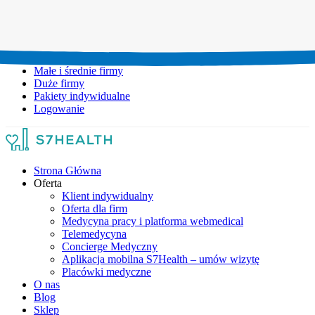
Umów wizytę:
+48 777 111 777
Infolinia czynna:
pon-pt: 8.00-20.00
Małe i średnie firmy
Duże firmy
Pakiety indywidualne
Logowanie
Strona Główna
Oferta
Klient indywidualny
Oferta dla firm
Medycyna pracy i platforma webmedical
Telemedycyna
Concierge Medyczny
Aplikacja mobilna S7Health – umów wizytę
Placówki medyczne
O nas
Blog
Sklep