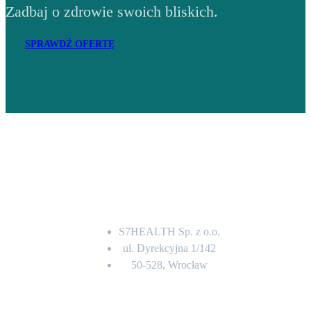
Zadbaj o zdrowie swoich bliskich.
SPRAWDŹ OFERTĘ
Adres
S7HEALTH Sp. z o.o.
ul. Dyrekcyjna 1/142
50-528, Wrocław