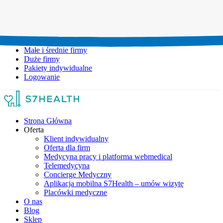
Umów wizytę:
+48 777 111 777
Infolinia czynna:
pon-pt: 8.00-20.00
Małe i średnie firmy
Duże firmy
Pakiety indywidualne
Logowanie
Strona Główna
Oferta
Klient indywidualny
Oferta dla firm
Medycyna pracy i platforma webmedical
Telemedycyna
Concierge Medyczny
Aplikacja mobilna S7Health – umów wizytę
Placówki medyczne
O nas
Blog
Sklep