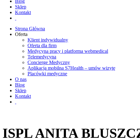
Blog
Sklep
Kontakt
Strona Główna
Oferta
Klient indywidualny
Oferta dla firm
Medycyna pracy i platforma webmedical
Telemedycyna
Concierge Medyczny
Aplikacja mobilna S7Health – umów wizytę
Placówki medyczne
O nas
Blog
Sklep
Kontakt
ISPL ANITA BLUSZ