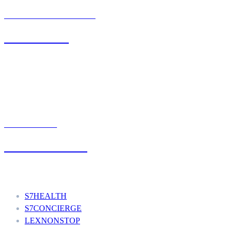
BIURO OBSŁUGI KLIENTA
71 342 88 41
UMÓW WIZYTĘ
+48 777 111 777
Nasze usługi
S7HEALTH
S7CONCIERGE
LEXNONSTOP