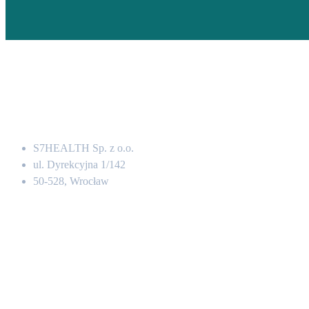
Adres
S7HEALTH Sp. z o.o.
ul. Dyrekcyjna 1/142
50-528, Wrocław
Kontakt