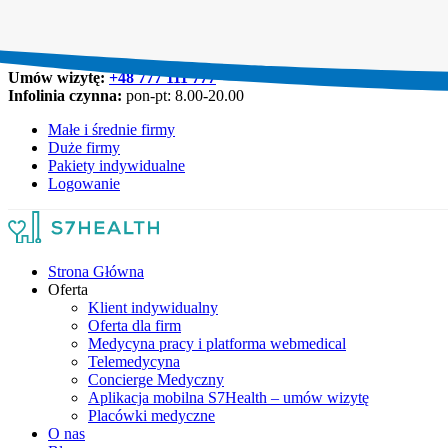
Umów wizytę:
+48 777 111 777
Infolinia czynna:
pon-pt: 8.00-20.00
Małe i średnie firmy
Duże firmy
Pakiety indywidualne
Logowanie
Strona Główna
Oferta
Klient indywidualny
Oferta dla firm
Medycyna pracy i platforma webmedical
Telemedycyna
Concierge Medyczny
Aplikacja mobilna S7Health – umów wizytę
Placówki medyczne
O nas