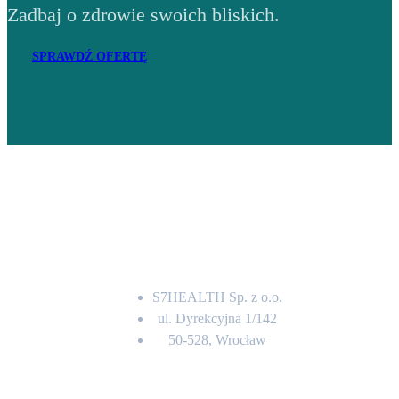
Zadbaj o zdrowie swoich bliskich.
SPRAWDŹ OFERTĘ
Adres
S7HEALTH Sp. z o.o.
ul. Dyrekcyjna 1/142
50-528, Wrocław