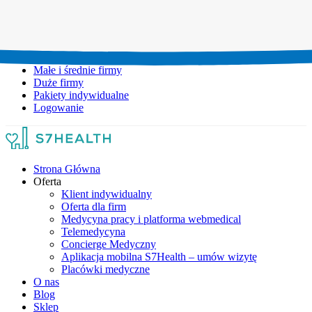
Umów wizytę:
+48 777 111 777
Infolinia czynna:
pon-pt: 8.00-20.00
Małe i średnie firmy
Duże firmy
Pakiety indywidualne
Logowanie
Strona Główna
Oferta
Klient indywidualny
Oferta dla firm
Medycyna pracy i platforma webmedical
Telemedycyna
Concierge Medyczny
Aplikacja mobilna S7Health – umów wizytę
Placówki medyczne
O nas
Blog
Sklep