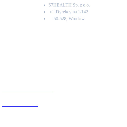
S7HEALTH Sp. z o.o.
ul. Dyrekcyjna 1/142
50-528, Wrocław
Kontakt
BIURO OBSŁUGI KLIENTA
71 342 88 41