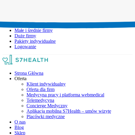
Umów wizytę:
+48 777 111 777
Infolinia czynna:
pon-pt: 8.00-20.00
Małe i średnie firmy
Duże firmy
Pakiety indywidualne
Logowanie
Strona Główna
Oferta
Klient indywidualny
Oferta dla firm
Medycyna pracy i platforma webmedical
Telemedycyna
Concierge Medyczny
Aplikacja mobilna S7Health – umów wizytę
Placówki medyczne
O nas
Blog
Sklep