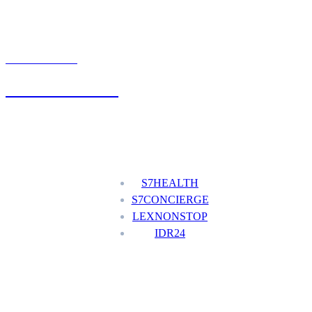
UMÓW WIZYTĘ
+48 777 111 777
Nasze usługi
S7HEALTH
S7CONCIERGE
LEXNONSTOP
IDR24
Menu