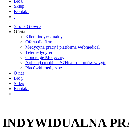
Blog
Sklep
Kontakt
Strona Główna
Oferta
Klient indywidualny
Oferta dla firm
Medycyna pracy i platforma webmedical
Telemedycyna
Concierge Medyczny
Aplikacja mobilna S7Health – umów wizytę
Placówki medyczne
O nas
Blog
Sklep
Kontakt
INDYWIDUALNA PR