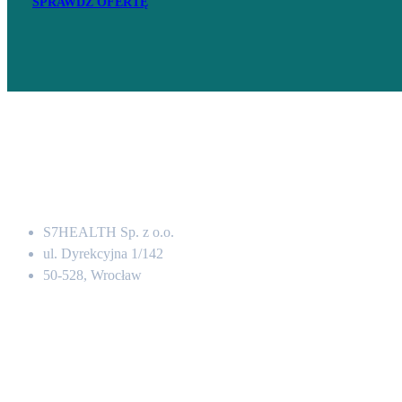
SPRAWDŹ OFERTĘ
Adres
S7HEALTH Sp. z o.o.
ul. Dyrekcyjna 1/142
50-528, Wrocław
Kontakt