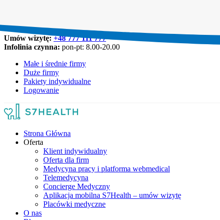
Umów wizytę:
+48 777 111 777
Infolinia czynna:
pon-pt: 8.00-20.00
Małe i średnie firmy
Duże firmy
Pakiety indywidualne
Logowanie
Strona Główna
Oferta
Klient indywidualny
Oferta dla firm
Medycyna pracy i platforma webmedical
Telemedycyna
Concierge Medyczny
Aplikacja mobilna S7Health – umów wizytę
Placówki medyczne
O nas