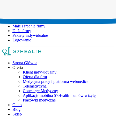
Umów wizytę:
+48 777 111 777
Infolinia czynna:
pon-pt: 8.00-20.00
Małe i średnie firmy
Duże firmy
Pakiety indywidualne
Logowanie
Strona Główna
Oferta
Klient indywidualny
Oferta dla firm
Medycyna pracy i platforma webmedical
Telemedycyna
Concierge Medyczny
Aplikacja mobilna S7Health – umów wizytę
Placówki medyczne
O nas
Blog
Sklep