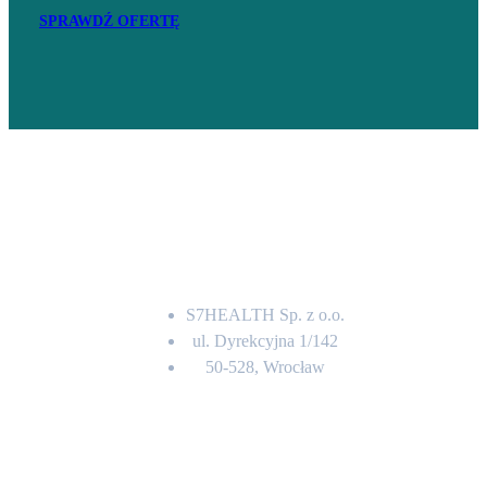
SPRAWDŹ OFERTĘ
Adres
S7HEALTH Sp. z o.o.
ul. Dyrekcyjna 1/142
50-528, Wrocław
Kontakt