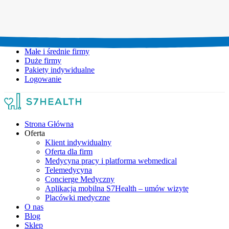
Umów wizytę:
+48 777 111 777
Infolinia czynna:
pon-pt: 8.00-20.00
Małe i średnie firmy
Duże firmy
Pakiety indywidualne
Logowanie
Strona Główna
Oferta
Klient indywidualny
Oferta dla firm
Medycyna pracy i platforma webmedical
Telemedycyna
Concierge Medyczny
Aplikacja mobilna S7Health – umów wizytę
Placówki medyczne
O nas
Blog
Sklep