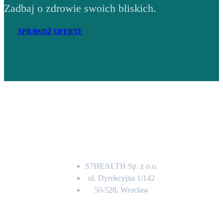
Zadbaj o zdrowie swoich bliskich.
SPRAWDŹ OFERTĘ
Adres
S7HEALTH Sp. z o.o.
ul. Dyrekcyjna 1/142
50-528, Wrocław