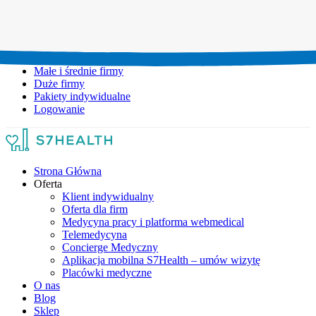
Umów wizytę:
+48 777 111 777
Infolinia czynna:
pon-pt: 8.00-20.00
Małe i średnie firmy
Duże firmy
Pakiety indywidualne
Logowanie
Strona Główna
Oferta
Klient indywidualny
Oferta dla firm
Medycyna pracy i platforma webmedical
Telemedycyna
Concierge Medyczny
Aplikacja mobilna S7Health – umów wizytę
Placówki medyczne
O nas
Blog
Sklep