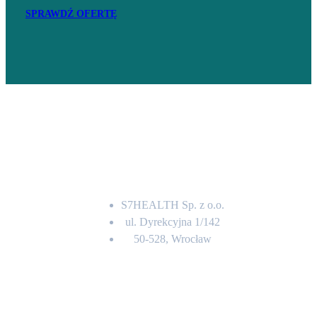
SPRAWDŹ OFERTĘ
Adres
S7HEALTH Sp. z o.o.
ul. Dyrekcyjna 1/142
50-528, Wrocław
Kontakt