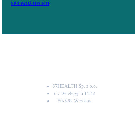
SPRAWDŹ OFERTĘ
Adres
S7HEALTH Sp. z o.o.
ul. Dyrekcyjna 1/142
50-528, Wrocław
Kontakt