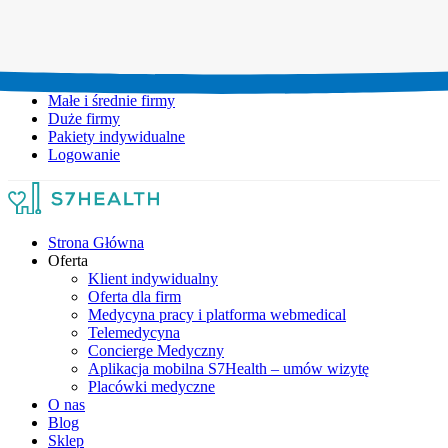
Umów wizytę:
+48 777 111 777
Infolinia czynna:
pon-pt: 8.00-20.00
Małe i średnie firmy
Duże firmy
Pakiety indywidualne
Logowanie
Strona Główna
Oferta
Klient indywidualny
Oferta dla firm
Medycyna pracy i platforma webmedical
Telemedycyna
Concierge Medyczny
Aplikacja mobilna S7Health – umów wizytę
Placówki medyczne
O nas
Blog
Sklep