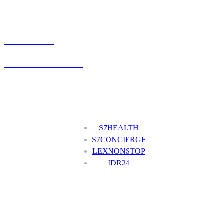
UMÓW WIZYTĘ
+48 777 111 777
Nasze usługi
S7HEALTH
S7CONCIERGE
LEXNONSTOP
IDR24
Menu