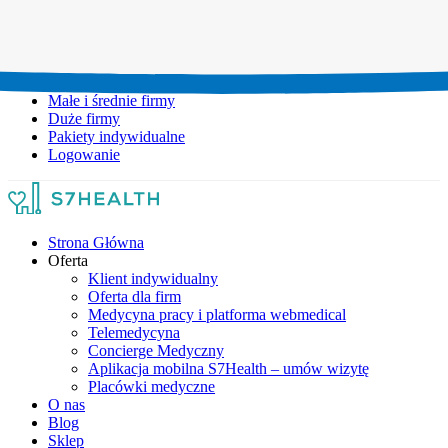
Umów wizytę:
+48 777 111 777
Infolinia czynna:
pon-pt: 8.00-20.00
Małe i średnie firmy
Duże firmy
Pakiety indywidualne
Logowanie
Strona Główna
Oferta
Klient indywidualny
Oferta dla firm
Medycyna pracy i platforma webmedical
Telemedycyna
Concierge Medyczny
Aplikacja mobilna S7Health – umów wizytę
Placówki medyczne
O nas
Blog
Sklep