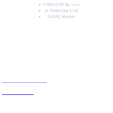
S7HEALTH Sp. z o.o.
ul. Dyrekcyjna 1/142
50-528, Wrocław
Kontakt
BIURO OBSŁUGI KLIENTA
71 342 88 41