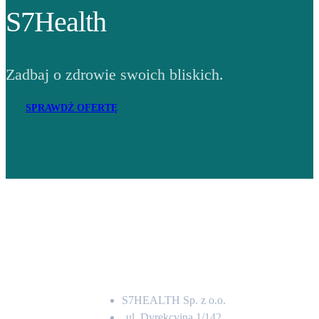
S7Health
Zadbaj o zdrowie swoich bliskich.
SPRAWDŹ OFERTĘ
Adres
S7HEALTH Sp. z o.o.
ul. Dyrekcyjna 1/142