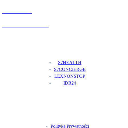
UMÓW WIZYTĘ
+48 777 111 777
Nasze usługi
S7HEALTH
S7CONCIERGE
LEXNONSTOP
IDR24
Menu
Polityka Prywatności