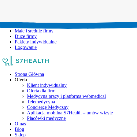
Umów wizytę:
+48 777 111 777
Infolinia czynna:
pon-pt: 8.00-20.00
Małe i średnie firmy
Duże firmy
Pakiety indywidualne
Logowanie
Strona Główna
Oferta
Klient indywidualny
Oferta dla firm
Medycyna pracy i platforma webmedical
Telemedycyna
Concierge Medyczny
Aplikacja mobilna S7Health – umów wizytę
Placówki medyczne
O nas
Blog
Sklep