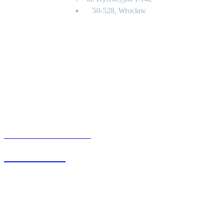
50-528, Wrocław
Kontakt
BIURO OBSŁUGI KLIENTA
71 342 88 41