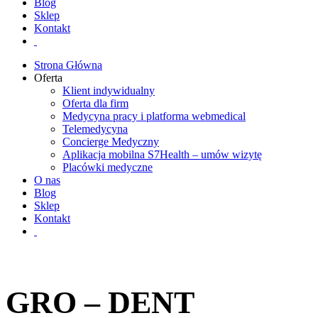
Blog
Sklep
Kontakt
Strona Główna
Oferta
Klient indywidualny
Oferta dla firm
Medycyna pracy i platforma webmedical
Telemedycyna
Concierge Medyczny
Aplikacja mobilna S7Health – umów wizytę
Placówki medyczne
O nas
Blog
Sklep
Kontakt
GRO – DENT