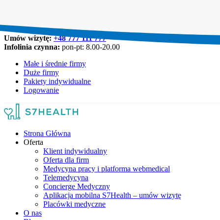
Umów wizytę:
+48 777 111 777
Infolinia czynna:
pon-pt: 8.00-20.00
Małe i średnie firmy
Duże firmy
Pakiety indywidualne
Logowanie
Strona Główna
Oferta
Klient indywidualny
Oferta dla firm
Medycyna pracy i platforma webmedical
Telemedycyna
Concierge Medyczny
Aplikacja mobilna S7Health – umów wizytę
Placówki medyczne
O nas