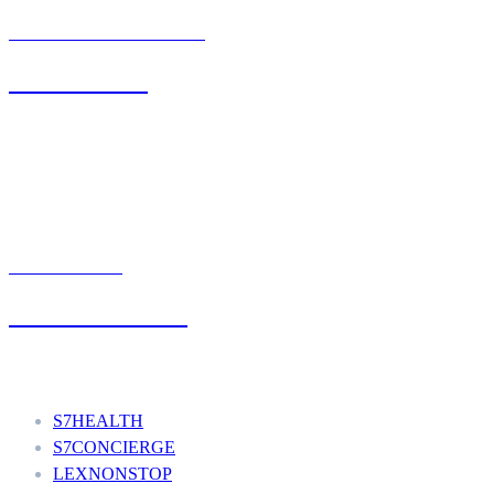
BIURO OBSŁUGI KLIENTA
71 342 88 41
UMÓW WIZYTĘ
+48 777 111 777
Nasze usługi
S7HEALTH
S7CONCIERGE
LEXNONSTOP