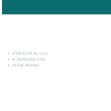
Adres
S7HEALTH Sp. z o.o.
ul. Dyrekcyjna 1/142
50-528, Wrocław
Kontakt