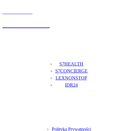
UMÓW WIZYTĘ
+48 777 111 777
Nasze usługi
S7HEALTH
S7CONCIERGE
LEXNONSTOP
IDR24
Menu
Polityka Prywatności