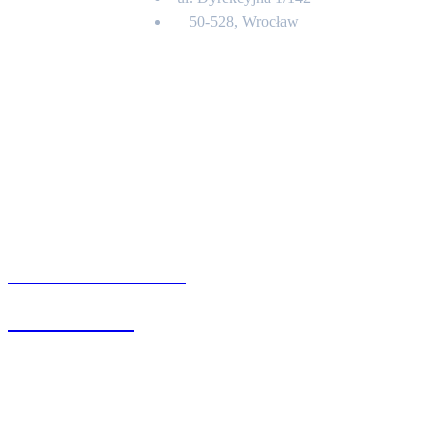
50-528, Wrocław
Kontakt
BIURO OBSŁUGI KLIENTA
71 342 88 41