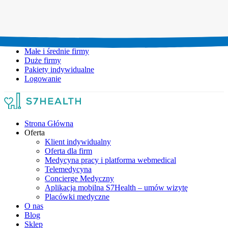
Umów wizytę:
+48 777 111 777
Infolinia czynna:
pon-pt: 8.00-20.00
Małe i średnie firmy
Duże firmy
Pakiety indywidualne
Logowanie
Strona Główna
Oferta
Klient indywidualny
Oferta dla firm
Medycyna pracy i platforma webmedical
Telemedycyna
Concierge Medyczny
Aplikacja mobilna S7Health – umów wizytę
Placówki medyczne
O nas
Blog
Sklep