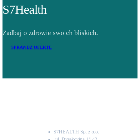
S7Health
Zadbaj o zdrowie swoich bliskich.
SPRAWDŹ OFERTĘ
Adres
S7HEALTH Sp. z o.o.
ul. Dyrekcyjna 1/142