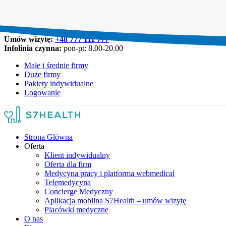
Umów wizytę:
+48 777 111 777
Infolinia czynna:
pon-pt: 8.00-20.00
Małe i średnie firmy
Duże firmy
Pakiety indywidualne
Logowanie
Strona Główna
Oferta
Klient indywidualny
Oferta dla firm
Medycyna pracy i platforma webmedical
Telemedycyna
Concierge Medyczny
Aplikacja mobilna S7Health – umów wizytę
Placówki medyczne
O nas