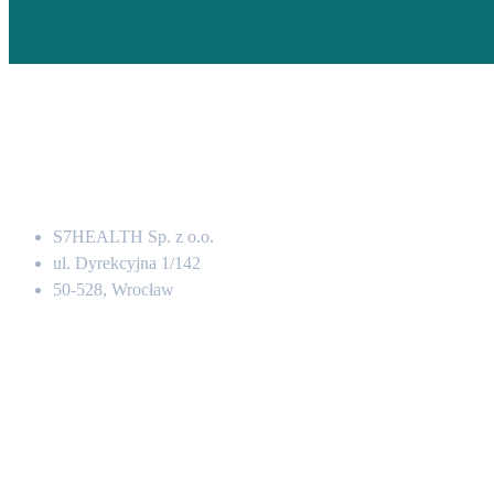
Adres
S7HEALTH Sp. z o.o.
ul. Dyrekcyjna 1/142
50-528, Wrocław
Kontakt