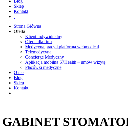
Blog
Sklep
Kontakt
Strona Główna
Oferta
Klient indywidualny
Oferta dla firm
Medycyna pracy i platforma webmedical
Telemedycyna
Concierge Medyczny
Aplikacja mobilna S7Health – umów wizytę
Placówki medyczne
O nas
Blog
Sklep
Kontakt
GABINET STOMATO