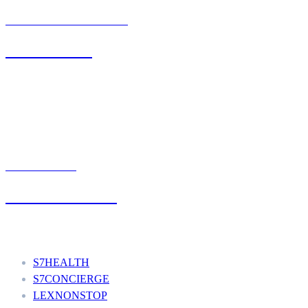
BIURO OBSŁUGI KLIENTA
71 342 88 41
UMÓW WIZYTĘ
+48 777 111 777
Nasze usługi
S7HEALTH
S7CONCIERGE
LEXNONSTOP