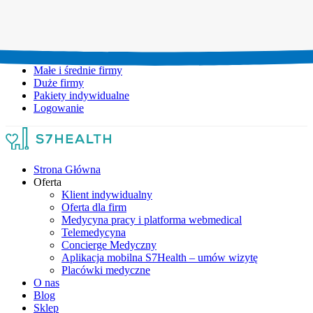
Umów wizytę:
+48 777 111 777
Infolinia czynna:
pon-pt: 8.00-20.00
Małe i średnie firmy
Duże firmy
Pakiety indywidualne
Logowanie
Strona Główna
Oferta
Klient indywidualny
Oferta dla firm
Medycyna pracy i platforma webmedical
Telemedycyna
Concierge Medyczny
Aplikacja mobilna S7Health – umów wizytę
Placówki medyczne
O nas
Blog
Sklep