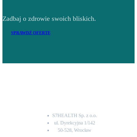
Zadbaj o zdrowie swoich bliskich.
SPRAWDŹ OFERTĘ
Adres
S7HEALTH Sp. z o.o.
ul. Dyrekcyjna 1/142
50-528, Wrocław