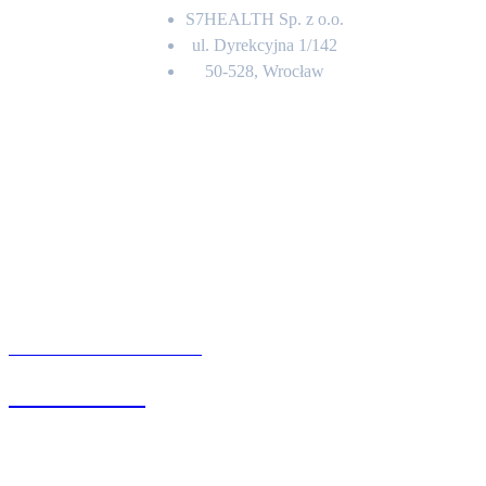
S7HEALTH Sp. z o.o.
ul. Dyrekcyjna 1/142
50-528, Wrocław
Kontakt
BIURO OBSŁUGI KLIENTA
71 342 88 41