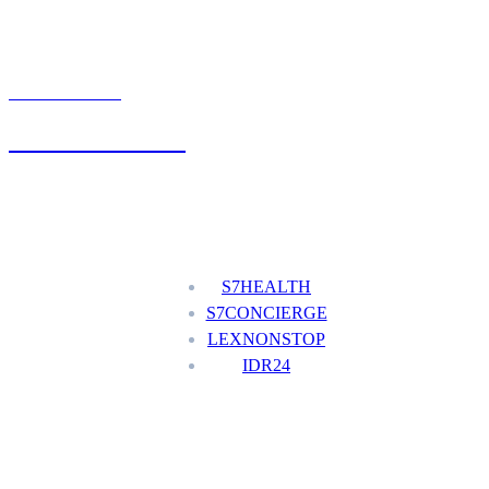
UMÓW WIZYTĘ
+48 777 111 777
Nasze usługi
S7HEALTH
S7CONCIERGE
LEXNONSTOP
IDR24
Menu