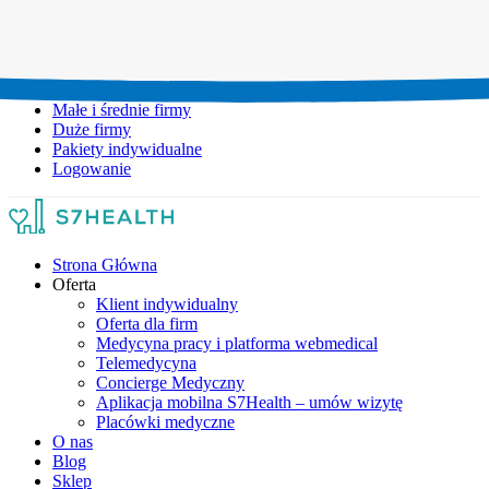
Umów wizytę:
+48 777 111 777
Infolinia czynna:
pon-pt: 8.00-20.00
Małe i średnie firmy
Duże firmy
Pakiety indywidualne
Logowanie
Strona Główna
Oferta
Klient indywidualny
Oferta dla firm
Medycyna pracy i platforma webmedical
Telemedycyna
Concierge Medyczny
Aplikacja mobilna S7Health – umów wizytę
Placówki medyczne
O nas
Blog
Sklep