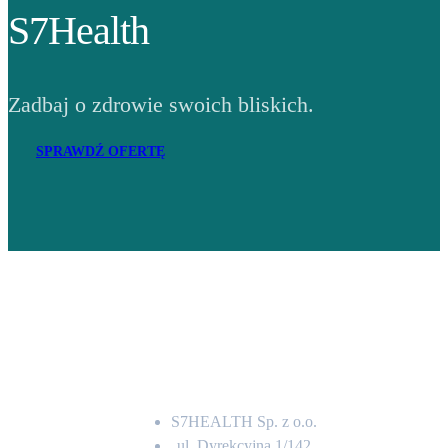
S7Health
Zadbaj o zdrowie swoich bliskich.
SPRAWDŹ OFERTĘ
Adres
S7HEALTH Sp. z o.o.
ul. Dyrekcyjna 1/142