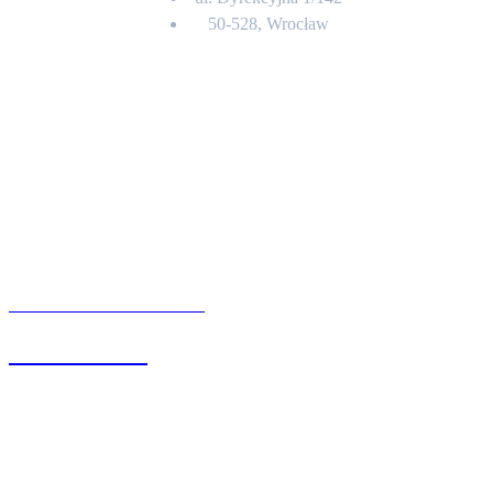
50-528, Wrocław
Kontakt
BIURO OBSŁUGI KLIENTA
71 342 88 41