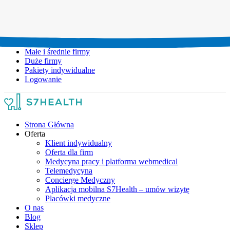
Umów wizytę:
+48 777 111 777
Infolinia czynna:
pon-pt: 8.00-20.00
Małe i średnie firmy
Duże firmy
Pakiety indywidualne
Logowanie
Strona Główna
Oferta
Klient indywidualny
Oferta dla firm
Medycyna pracy i platforma webmedical
Telemedycyna
Concierge Medyczny
Aplikacja mobilna S7Health – umów wizytę
Placówki medyczne
O nas
Blog
Sklep