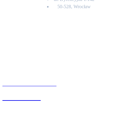
50-528, Wrocław
Kontakt
BIURO OBSŁUGI KLIENTA
71 342 88 41