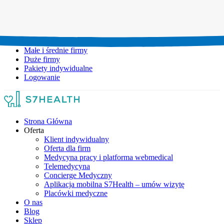
Umów wizytę:
+48 777 111 777
Infolinia czynna:
pon-pt: 8.00-20.00
Małe i średnie firmy
Duże firmy
Pakiety indywidualne
Logowanie
Strona Główna
Oferta
Klient indywidualny
Oferta dla firm
Medycyna pracy i platforma webmedical
Telemedycyna
Concierge Medyczny
Aplikacja mobilna S7Health – umów wizytę
Placówki medyczne
O nas
Blog
Sklep