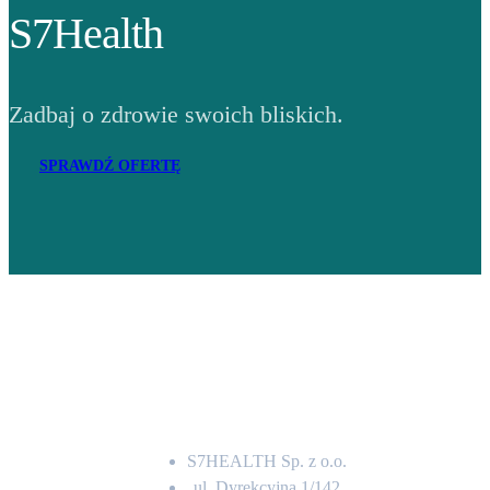
S7Health
Zadbaj o zdrowie swoich bliskich.
SPRAWDŹ OFERTĘ
Adres
S7HEALTH Sp. z o.o.
ul. Dyrekcyjna 1/142