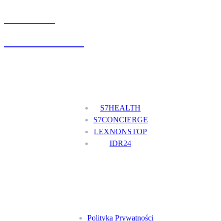
UMÓW WIZYTĘ
+48 777 111 777
Nasze usługi
S7HEALTH
S7CONCIERGE
LEXNONSTOP
IDR24
Menu
Polityka Prywatności