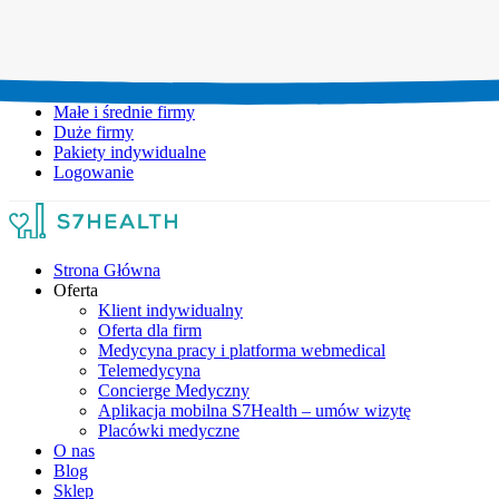
Umów wizytę:
+48 777 111 777
Infolinia czynna:
pon-pt: 8.00-20.00
Małe i średnie firmy
Duże firmy
Pakiety indywidualne
Logowanie
Strona Główna
Oferta
Klient indywidualny
Oferta dla firm
Medycyna pracy i platforma webmedical
Telemedycyna
Concierge Medyczny
Aplikacja mobilna S7Health – umów wizytę
Placówki medyczne
O nas
Blog
Sklep