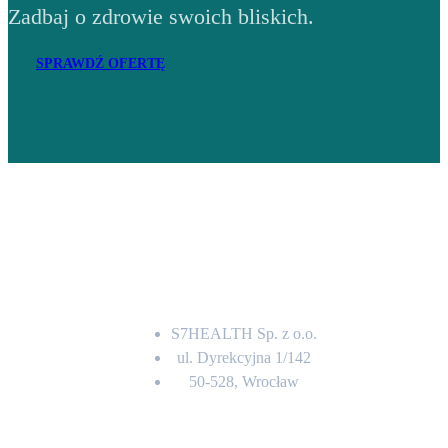
Zadbaj o zdrowie swoich bliskich.
SPRAWDŹ OFERTĘ
Adres
S7HEALTH Sp. z o.o.
ul. Dyrekcyjna 1/142
50-528, Wrocław