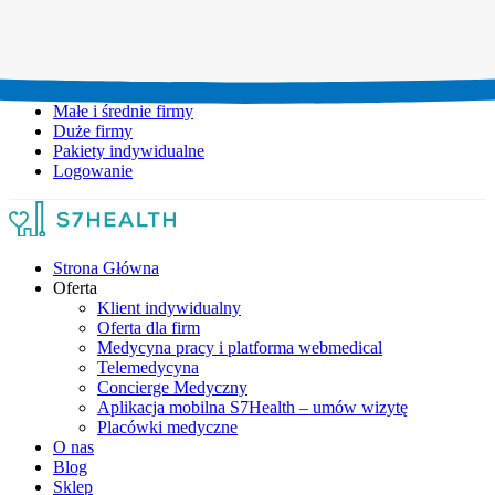
Umów wizytę:
+48 777 111 777
Infolinia czynna:
pon-pt: 8.00-20.00
Małe i średnie firmy
Duże firmy
Pakiety indywidualne
Logowanie
Strona Główna
Oferta
Klient indywidualny
Oferta dla firm
Medycyna pracy i platforma webmedical
Telemedycyna
Concierge Medyczny
Aplikacja mobilna S7Health – umów wizytę
Placówki medyczne
O nas
Blog
Sklep