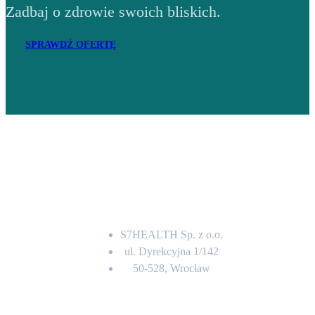
Zadbaj o zdrowie swoich bliskich.
SPRAWDŹ OFERTĘ
Adres
S7HEALTH Sp. z o.o.
ul. Dyrekcyjna 1/142
50-528, Wrocław