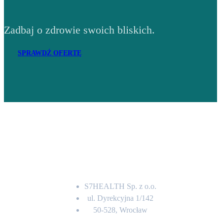
Zadbaj o zdrowie swoich bliskich.
SPRAWDŹ OFERTĘ
Adres
S7HEALTH Sp. z o.o.
ul. Dyrekcyjna 1/142
50-528, Wrocław