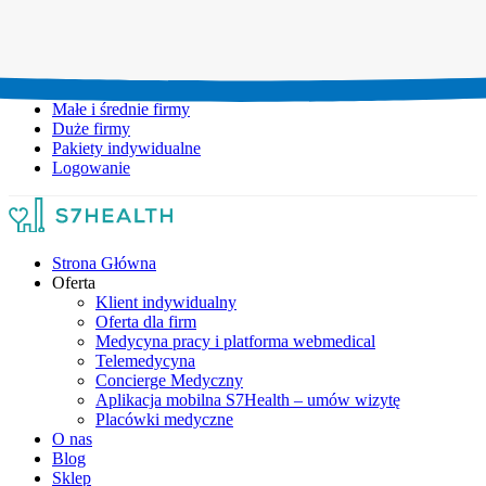
Umów wizytę:
+48 777 111 777
Infolinia czynna:
pon-pt: 8.00-20.00
Małe i średnie firmy
Duże firmy
Pakiety indywidualne
Logowanie
Strona Główna
Oferta
Klient indywidualny
Oferta dla firm
Medycyna pracy i platforma webmedical
Telemedycyna
Concierge Medyczny
Aplikacja mobilna S7Health – umów wizytę
Placówki medyczne
O nas
Blog
Sklep