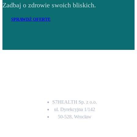
Zadbaj o zdrowie swoich bliskich.
SPRAWDŹ OFERTĘ
Adres
S7HEALTH Sp. z o.o.
ul. Dyrekcyjna 1/142
50-528, Wrocław