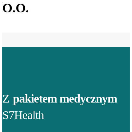
O.O.
Z
pakietem medycznym
S7Health