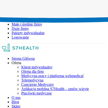
Umów wizytę:
+48 777 111 777
Infolinia czynna:
pon-pt: 8.00-20.00
Małe i średnie firmy
Duże firmy
Pakiety indywidualne
Logowanie
Strona Główna
Oferta
Klient indywidualny
Oferta dla firm
Medycyna pracy i platforma webmedical
Telemedycyna
Concierge Medyczny
Aplikacja mobilna S7Health – umów wizytę
Placówki medyczne
O nas
Blog
Sklep