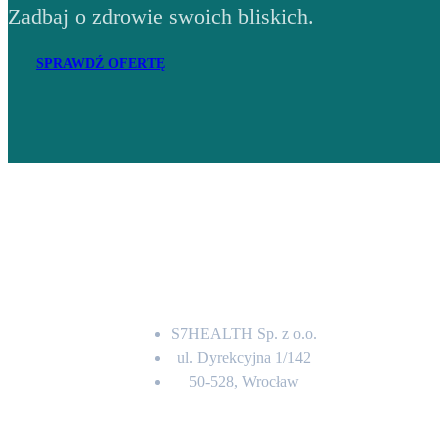
Zadbaj o zdrowie swoich bliskich.
SPRAWDŹ OFERTĘ
Adres
S7HEALTH Sp. z o.o.
ul. Dyrekcyjna 1/142
50-528, Wrocław