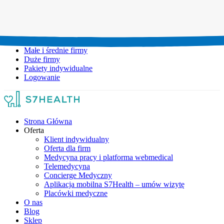
Umów wizytę:
+48 777 111 777
Infolinia czynna:
pon-pt: 8.00-20.00
Małe i średnie firmy
Duże firmy
Pakiety indywidualne
Logowanie
Strona Główna
Oferta
Klient indywidualny
Oferta dla firm
Medycyna pracy i platforma webmedical
Telemedycyna
Concierge Medyczny
Aplikacja mobilna S7Health – umów wizytę
Placówki medyczne
O nas
Blog
Sklep