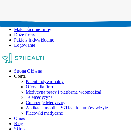
Umów wizytę:
+48 777 111 777
Infolinia czynna:
pon-pt: 8.00-20.00
Małe i średnie firmy
Duże firmy
Pakiety indywidualne
Logowanie
Strona Główna
Oferta
Klient indywidualny
Oferta dla firm
Medycyna pracy i platforma webmedical
Telemedycyna
Concierge Medyczny
Aplikacja mobilna S7Health – umów wizytę
Placówki medyczne
O nas
Blog
Sklep