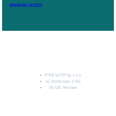
SPRAWDŹ OFERTĘ
Adres
S7HEALTH Sp. z o.o.
ul. Dyrekcyjna 1/142
50-528, Wrocław
Kontakt