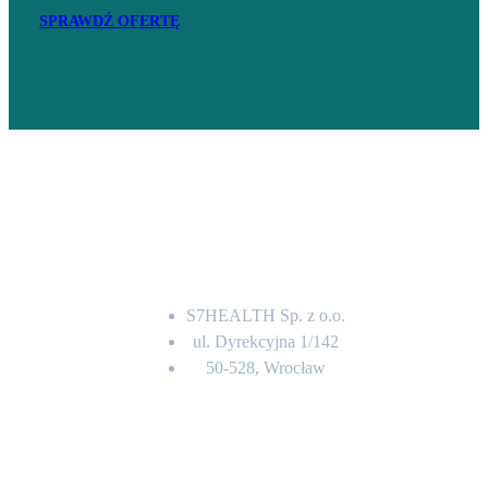
SPRAWDŹ OFERTĘ
Adres
S7HEALTH Sp. z o.o.
ul. Dyrekcyjna 1/142
50-528, Wrocław
Kontakt