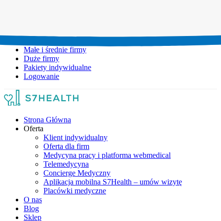
Umów wizytę:
+48 777 111 777
Infolinia czynna:
pon-pt: 8.00-20.00
Małe i średnie firmy
Duże firmy
Pakiety indywidualne
Logowanie
Strona Główna
Oferta
Klient indywidualny
Oferta dla firm
Medycyna pracy i platforma webmedical
Telemedycyna
Concierge Medyczny
Aplikacja mobilna S7Health – umów wizytę
Placówki medyczne
O nas
Blog
Sklep