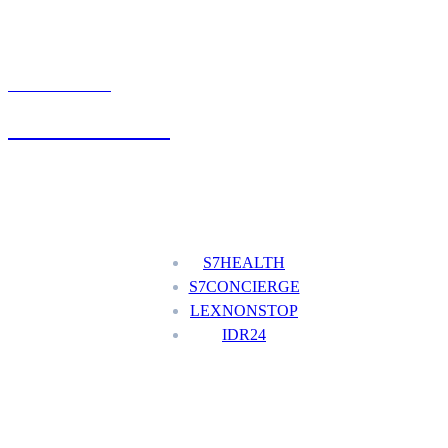
UMÓW WIZYTĘ
+48 777 111 777
Nasze usługi
S7HEALTH
S7CONCIERGE
LEXNONSTOP
IDR24
Menu