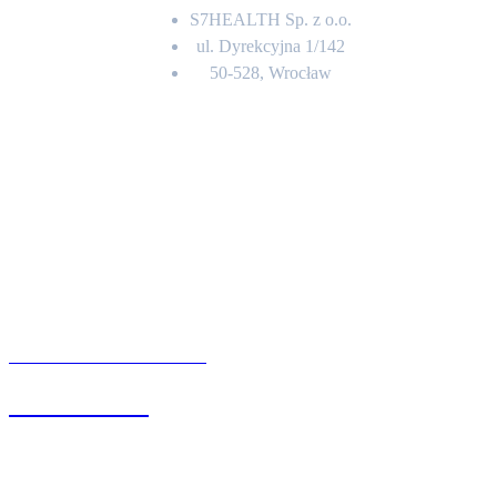
S7HEALTH Sp. z o.o.
ul. Dyrekcyjna 1/142
50-528, Wrocław
Kontakt
BIURO OBSŁUGI KLIENTA
71 342 88 41