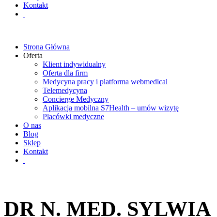
Kontakt
Strona Główna
Oferta
Klient indywidualny
Oferta dla firm
Medycyna pracy i platforma webmedical
Telemedycyna
Concierge Medyczny
Aplikacja mobilna S7Health – umów wizytę
Placówki medyczne
O nas
Blog
Sklep
Kontakt
DR N. MED. SYLWIA