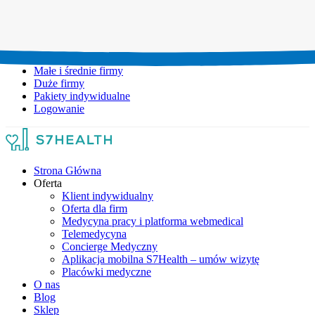
Umów wizytę:
+48 777 111 777
Infolinia czynna:
pon-pt: 8.00-20.00
Małe i średnie firmy
Duże firmy
Pakiety indywidualne
Logowanie
Strona Główna
Oferta
Klient indywidualny
Oferta dla firm
Medycyna pracy i platforma webmedical
Telemedycyna
Concierge Medyczny
Aplikacja mobilna S7Health – umów wizytę
Placówki medyczne
O nas
Blog
Sklep