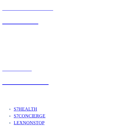
BIURO OBSŁUGI KLIENTA
71 342 88 41
UMÓW WIZYTĘ
+48 777 111 777
Nasze usługi
S7HEALTH
S7CONCIERGE
LEXNONSTOP