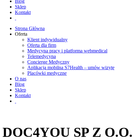
Blog
Sklep
Kontakt
Strona Główna
Oferta
Klient indywidualny
Oferta dla firm
Medycyna pracy i platforma webmedical
Telemedycyna
Concierge Medyczny
Aplikacja mobilna S7Health – umów wizytę
Placówki medyczne
O nas
Blog
Sklep
Kontakt
DOC4YOU SP Z O.O.