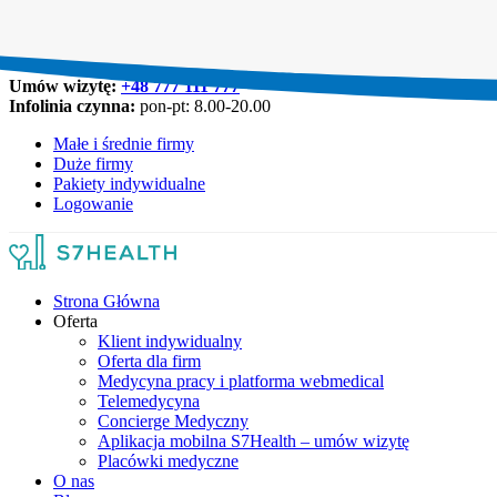
Umów wizytę:
+48 777 111 777
Infolinia czynna:
pon-pt: 8.00-20.00
Małe i średnie firmy
Duże firmy
Pakiety indywidualne
Logowanie
Strona Główna
Oferta
Klient indywidualny
Oferta dla firm
Medycyna pracy i platforma webmedical
Telemedycyna
Concierge Medyczny
Aplikacja mobilna S7Health – umów wizytę
Placówki medyczne
O nas