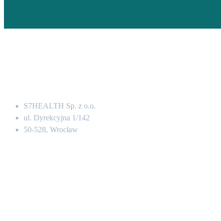
Adres
S7HEALTH Sp. z o.o.
ul. Dyrekcyjna 1/142
50-528, Wrocław
Kontakt