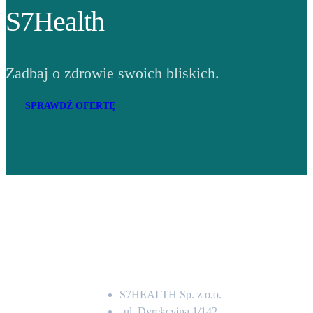
S7Health
Zadbaj o zdrowie swoich bliskich.
SPRAWDŹ OFERTĘ
Adres
S7HEALTH Sp. z o.o.
ul. Dyrekcyjna 1/142