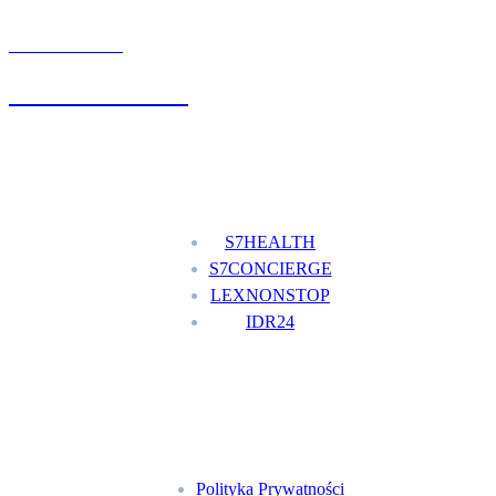
UMÓW WIZYTĘ
+48 777 111 777
Nasze usługi
S7HEALTH
S7CONCIERGE
LEXNONSTOP
IDR24
Menu
Polityka Prywatności