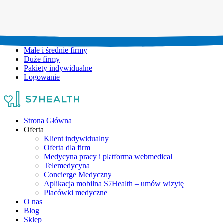
Umów wizytę:
+48 777 111 777
Infolinia czynna:
pon-pt: 8.00-20.00
Małe i średnie firmy
Duże firmy
Pakiety indywidualne
Logowanie
Strona Główna
Oferta
Klient indywidualny
Oferta dla firm
Medycyna pracy i platforma webmedical
Telemedycyna
Concierge Medyczny
Aplikacja mobilna S7Health – umów wizytę
Placówki medyczne
O nas
Blog
Sklep