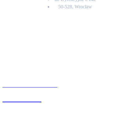
50-528, Wrocław
Kontakt
BIURO OBSŁUGI KLIENTA
71 342 88 41