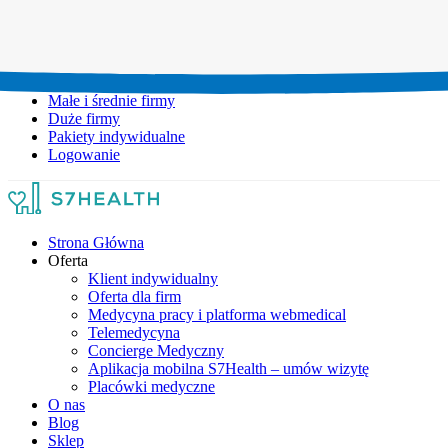
Umów wizytę:
+48 777 111 777
Infolinia czynna:
pon-pt: 8.00-20.00
Małe i średnie firmy
Duże firmy
Pakiety indywidualne
Logowanie
Strona Główna
Oferta
Klient indywidualny
Oferta dla firm
Medycyna pracy i platforma webmedical
Telemedycyna
Concierge Medyczny
Aplikacja mobilna S7Health – umów wizytę
Placówki medyczne
O nas
Blog
Sklep