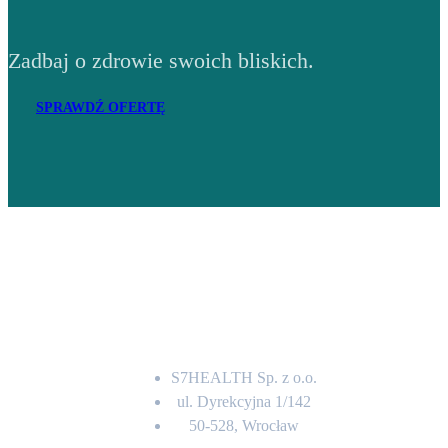
Zadbaj o zdrowie swoich bliskich.
SPRAWDŹ OFERTĘ
Adres
S7HEALTH Sp. z o.o.
ul. Dyrekcyjna 1/142
50-528, Wrocław