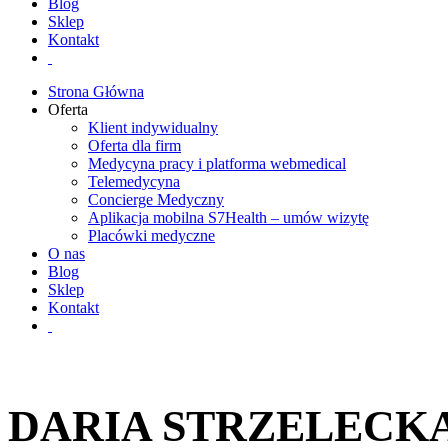
Blog
Sklep
Kontakt
Strona Główna
Oferta
Klient indywidualny
Oferta dla firm
Medycyna pracy i platforma webmedical
Telemedycyna
Concierge Medyczny
Aplikacja mobilna S7Health – umów wizytę
Placówki medyczne
O nas
Blog
Sklep
Kontakt
DARIA STRZELECK