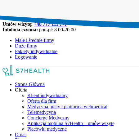
Umów wizytę:
+48 777 111 777
Infolinia czynna:
pon-pt: 8.00-20.00
Małe i średnie firmy
Duże firmy
Pakiety indywidualne
Logowanie
Strona Główna
Oferta
Klient indywidualny
Oferta dla firm
Medycyna pracy i platforma webmedical
Telemedycyna
Concierge Medyczny
Aplikacja mobilna S7Health – umów wizytę
Placówki medyczne
O nas