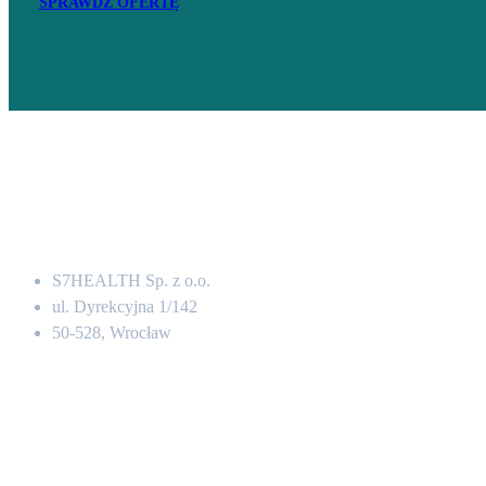
SPRAWDŹ OFERTĘ
Adres
S7HEALTH Sp. z o.o.
ul. Dyrekcyjna 1/142
50-528, Wrocław
Kontakt