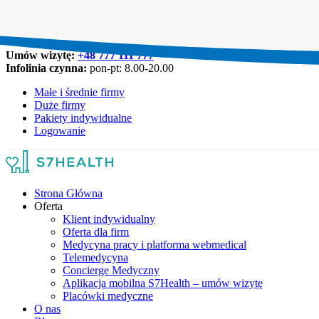
Umów wizytę:
+48 777 111 777
Infolinia czynna:
pon-pt: 8.00-20.00
Małe i średnie firmy
Duże firmy
Pakiety indywidualne
Logowanie
Strona Główna
Oferta
Klient indywidualny
Oferta dla firm
Medycyna pracy i platforma webmedical
Telemedycyna
Concierge Medyczny
Aplikacja mobilna S7Health – umów wizytę
Placówki medyczne
O nas