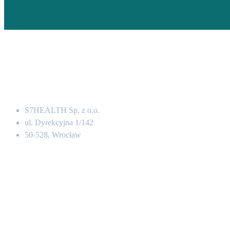
Adres
S7HEALTH Sp. z o.o.
ul. Dyrekcyjna 1/142
50-528, Wrocław
Kontakt