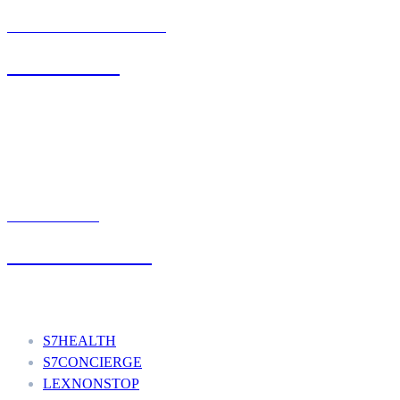
BIURO OBSŁUGI KLIENTA
71 342 88 41
UMÓW WIZYTĘ
+48 777 111 777
Nasze usługi
S7HEALTH
S7CONCIERGE
LEXNONSTOP