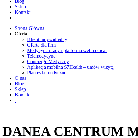
Blog
Sklep
Kontakt
Strona Główna
Oferta
Klient indywidualny
Oferta dla firm
Medycyna pracy i platforma webmedical
Telemedycyna
Concierge Medyczny
Aplikacja mobilna S7Health – umów wizytę
Placówki medyczne
O nas
Blog
Sklep
Kontakt
DANEA CENTRUM 