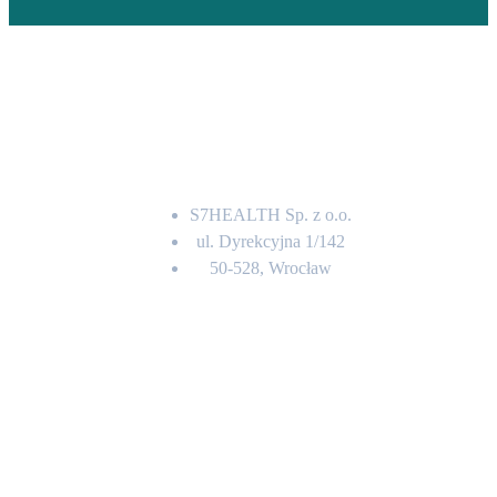
Adres
S7HEALTH Sp. z o.o.
ul. Dyrekcyjna 1/142
50-528, Wrocław
Kontakt