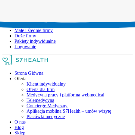
Umów wizytę:
+48 777 111 777
Infolinia czynna:
pon-pt: 8.00-20.00
Małe i średnie firmy
Duże firmy
Pakiety indywidualne
Logowanie
Strona Główna
Oferta
Klient indywidualny
Oferta dla firm
Medycyna pracy i platforma webmedical
Telemedycyna
Concierge Medyczny
Aplikacja mobilna S7Health – umów wizytę
Placówki medyczne
O nas
Blog
Sklep