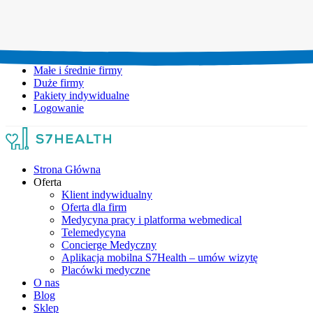
Umów wizytę:
+48 777 111 777
Infolinia czynna:
pon-pt: 8.00-20.00
Małe i średnie firmy
Duże firmy
Pakiety indywidualne
Logowanie
Strona Główna
Oferta
Klient indywidualny
Oferta dla firm
Medycyna pracy i platforma webmedical
Telemedycyna
Concierge Medyczny
Aplikacja mobilna S7Health – umów wizytę
Placówki medyczne
O nas
Blog
Sklep