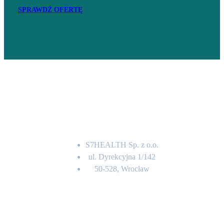
SPRAWDŹ OFERTĘ
Adres
S7HEALTH Sp. z o.o.
ul. Dyrekcyjna 1/142
50-528, Wrocław
Kontakt