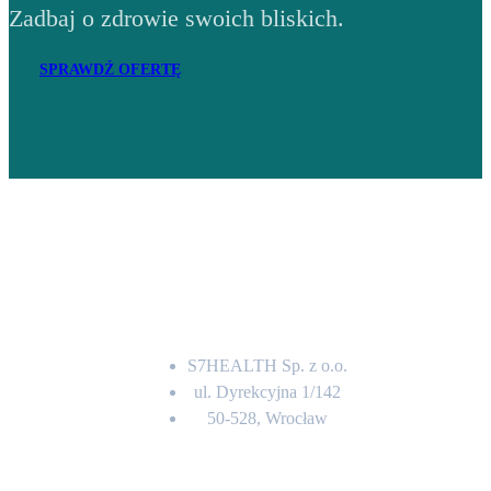
Zadbaj o zdrowie swoich bliskich.
SPRAWDŹ OFERTĘ
Adres
S7HEALTH Sp. z o.o.
ul. Dyrekcyjna 1/142
50-528, Wrocław