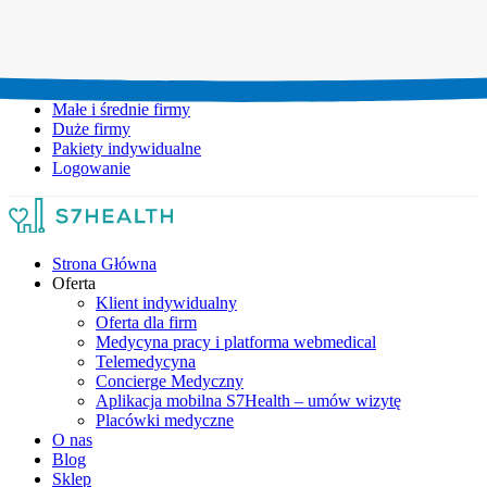
Umów wizytę:
+48 777 111 777
Infolinia czynna:
pon-pt: 8.00-20.00
Małe i średnie firmy
Duże firmy
Pakiety indywidualne
Logowanie
Strona Główna
Oferta
Klient indywidualny
Oferta dla firm
Medycyna pracy i platforma webmedical
Telemedycyna
Concierge Medyczny
Aplikacja mobilna S7Health – umów wizytę
Placówki medyczne
O nas
Blog
Sklep