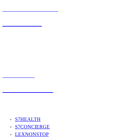
BIURO OBSŁUGI KLIENTA
71 342 88 41
UMÓW WIZYTĘ
+48 777 111 777
Nasze usługi
S7HEALTH
S7CONCIERGE
LEXNONSTOP