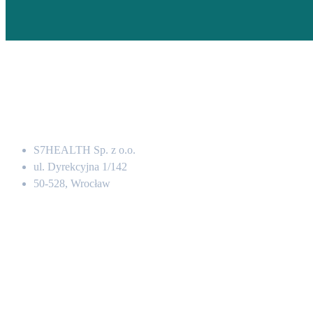
Adres
S7HEALTH Sp. z o.o.
ul. Dyrekcyjna 1/142
50-528, Wrocław
Kontakt