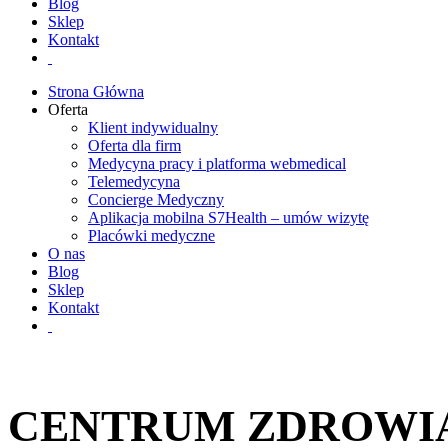
Blog
Sklep
Kontakt
Strona Główna
Oferta
Klient indywidualny
Oferta dla firm
Medycyna pracy i platforma webmedical
Telemedycyna
Concierge Medyczny
Aplikacja mobilna S7Health – umów wizytę
Placówki medyczne
O nas
Blog
Sklep
Kontakt
CENTRUM ZDROWIA