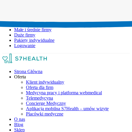
Umów wizytę:
+48 777 111 777
Infolinia czynna:
pon-pt: 8.00-20.00
Małe i średnie firmy
Duże firmy
Pakiety indywidualne
Logowanie
Strona Główna
Oferta
Klient indywidualny
Oferta dla firm
Medycyna pracy i platforma webmedical
Telemedycyna
Concierge Medyczny
Aplikacja mobilna S7Health – umów wizytę
Placówki medyczne
O nas
Blog
Sklep