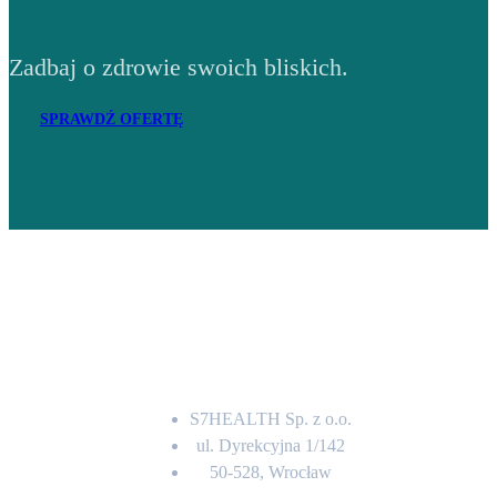
Zadbaj o zdrowie swoich bliskich.
SPRAWDŹ OFERTĘ
Adres
S7HEALTH Sp. z o.o.
ul. Dyrekcyjna 1/142
50-528, Wrocław