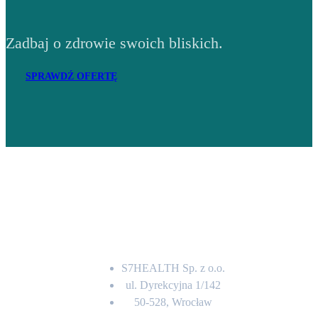
Zadbaj o zdrowie swoich bliskich.
SPRAWDŹ OFERTĘ
Adres
S7HEALTH Sp. z o.o.
ul. Dyrekcyjna 1/142
50-528, Wrocław