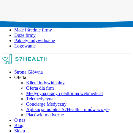
Umów wizytę:
+48 777 111 777
Infolinia czynna:
pon-pt: 8.00-20.00
Małe i średnie firmy
Duże firmy
Pakiety indywidualne
Logowanie
Strona Główna
Oferta
Klient indywidualny
Oferta dla firm
Medycyna pracy i platforma webmedical
Telemedycyna
Concierge Medyczny
Aplikacja mobilna S7Health – umów wizytę
Placówki medyczne
O nas
Blog
Sklep