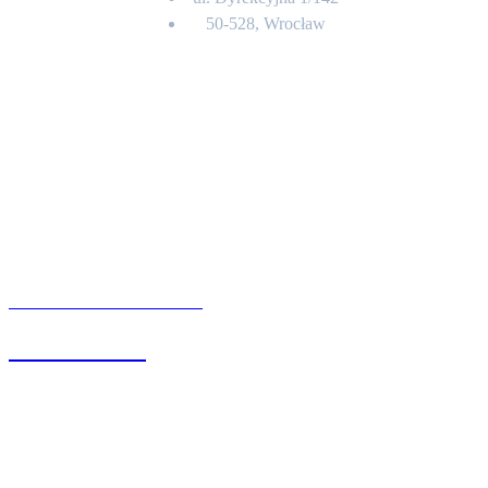
50-528, Wrocław
Kontakt
BIURO OBSŁUGI KLIENTA
71 342 88 41