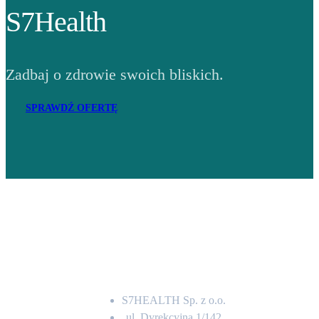
S7Health
Zadbaj o zdrowie swoich bliskich.
SPRAWDŹ OFERTĘ
Adres
S7HEALTH Sp. z o.o.
ul. Dyrekcyjna 1/142