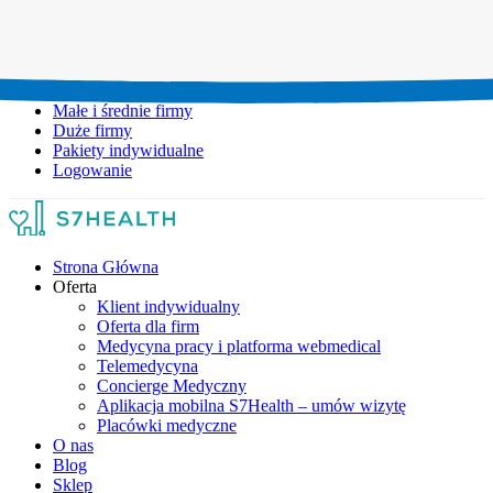
Umów wizytę:
+48 777 111 777
Infolinia czynna:
pon-pt: 8.00-20.00
Małe i średnie firmy
Duże firmy
Pakiety indywidualne
Logowanie
Strona Główna
Oferta
Klient indywidualny
Oferta dla firm
Medycyna pracy i platforma webmedical
Telemedycyna
Concierge Medyczny
Aplikacja mobilna S7Health – umów wizytę
Placówki medyczne
O nas
Blog
Sklep