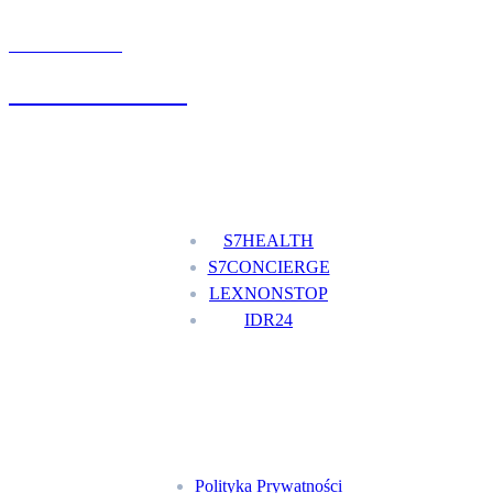
UMÓW WIZYTĘ
+48 777 111 777
Nasze usługi
S7HEALTH
S7CONCIERGE
LEXNONSTOP
IDR24
Menu
Polityka Prywatności