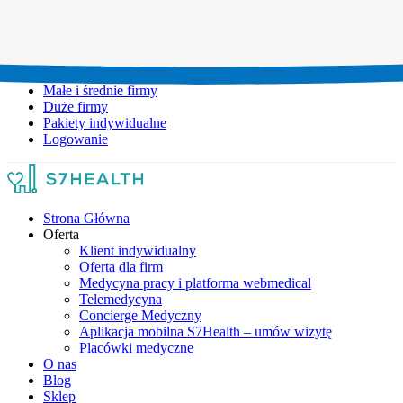
Umów wizytę:
+48 777 111 777
Infolinia czynna:
pon-pt: 8.00-20.00
Małe i średnie firmy
Duże firmy
Pakiety indywidualne
Logowanie
Strona Główna
Oferta
Klient indywidualny
Oferta dla firm
Medycyna pracy i platforma webmedical
Telemedycyna
Concierge Medyczny
Aplikacja mobilna S7Health – umów wizytę
Placówki medyczne
O nas
Blog
Sklep