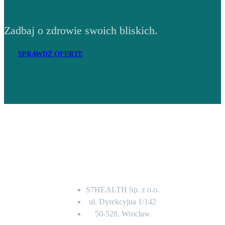
Zadbaj o zdrowie swoich bliskich.
SPRAWDŹ OFERTĘ
Adres
S7HEALTH Sp. z o.o.
ul. Dyrekcyjna 1/142
50-528, Wrocław