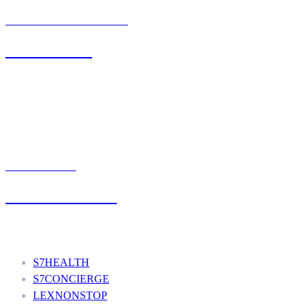
BIURO OBSŁUGI KLIENTA
71 342 88 41
UMÓW WIZYTĘ
+48 777 111 777
Nasze usługi
S7HEALTH
S7CONCIERGE
LEXNONSTOP