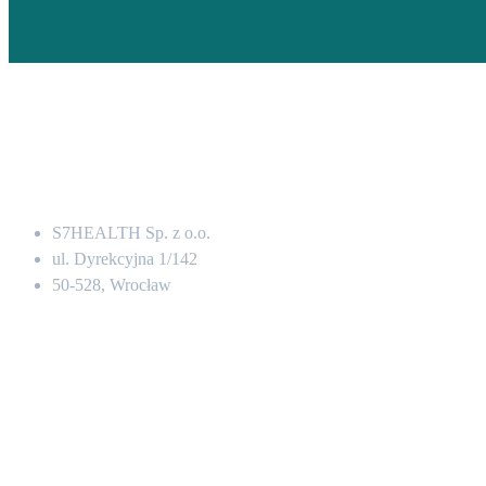
Adres
S7HEALTH Sp. z o.o.
ul. Dyrekcyjna 1/142
50-528, Wrocław
Kontakt