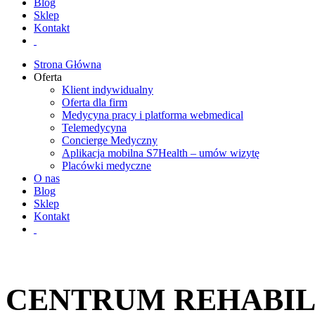
Blog
Sklep
Kontakt
Strona Główna
Oferta
Klient indywidualny
Oferta dla firm
Medycyna pracy i platforma webmedical
Telemedycyna
Concierge Medyczny
Aplikacja mobilna S7Health – umów wizytę
Placówki medyczne
O nas
Blog
Sklep
Kontakt
CENTRUM REHABILI