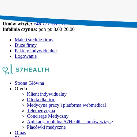
Umów wizytę:
+48 777 111 777
Infolinia czynna:
pon-pt: 8.00-20.00
Małe i średnie firmy
Duże firmy
Pakiety indywidualne
Logowanie
Strona Główna
Oferta
Klient indywidualny
Oferta dla firm
Medycyna pracy i platforma webmedical
Telemedycyna
Concierge Medyczny
Aplikacja mobilna S7Health – umów wizytę
Placówki medyczne
O nas