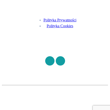
Menu
Polityka Prywatności
Polityka Cookies
Znajdź nas na
©
S7HEALTH
2026