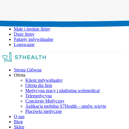
Umów wizytę:
+48 777 111 777
Infolinia czynna:
pon-pt: 8.00-20.00
Małe i średnie firmy
Duże firmy
Pakiety indywidualne
Logowanie
Strona Główna
Oferta
Klient indywidualny
Oferta dla firm
Medycyna pracy i platforma webmedical
Telemedycyna
Concierge Medyczny
Aplikacja mobilna S7Health – umów wizytę
Placówki medyczne
O nas
Blog
Sklep