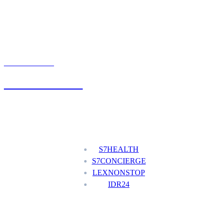
UMÓW WIZYTĘ
+48 777 111 777
Nasze usługi
S7HEALTH
S7CONCIERGE
LEXNONSTOP
IDR24