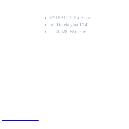
Adres
S7HEALTH Sp. z o.o.
ul. Dyrekcyjna 1/142
50-528, Wrocław
Kontakt
BIURO OBSŁUGI KLIENTA
71 342 88 41