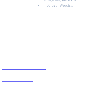
50-528, Wrocław
Kontakt
BIURO OBSŁUGI KLIENTA
71 342 88 41