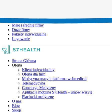
Umów wizytę:
+48 777 111 777
Infolinia czynna:
pon-pt: 8.00-20.00
Małe i średnie firmy
Duże firmy
Pakiety indywidualne
Logowanie
Strona Główna
Oferta
Klient indywidualny
Oferta dla firm
Medycyna pracy i platforma webmedical
Telemedycyna
Concierge Medyczny
Aplikacja mobilna S7Health – umów wizytę
Placówki medyczne
O nas
Blog
Sklep