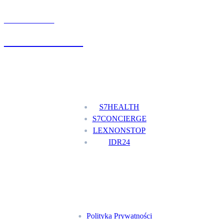
UMÓW WIZYTĘ
+48 777 111 777
Nasze usługi
S7HEALTH
S7CONCIERGE
LEXNONSTOP
IDR24
Menu
Polityka Prywatności