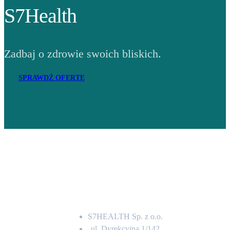
S7Health
Zadbaj o zdrowie swoich bliskich.
SPRAWDŹ OFERTĘ
Adres
S7HEALTH Sp. z o.o.
ul. Dyrekcyjna 1/142