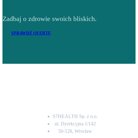
Zadbaj o zdrowie swoich bliskich.
SPRAWDŹ OFERTĘ
Adres
S7HEALTH Sp. z o.o.
ul. Dyrekcyjna 1/142
50-528, Wrocław