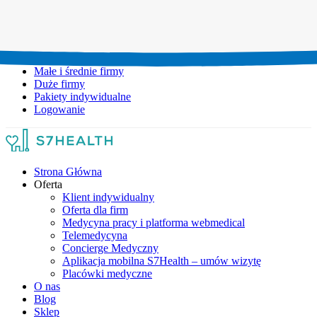
Umów wizytę:
+48 777 111 777
Infolinia czynna:
pon-pt: 8.00-20.00
Małe i średnie firmy
Duże firmy
Pakiety indywidualne
Logowanie
Strona Główna
Oferta
Klient indywidualny
Oferta dla firm
Medycyna pracy i platforma webmedical
Telemedycyna
Concierge Medyczny
Aplikacja mobilna S7Health – umów wizytę
Placówki medyczne
O nas
Blog
Sklep